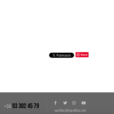
Save
93 302 45 79
+34
santlluc@santlluc.cat