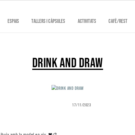
ESPAIS
TALLERS I CÀPSULES
ACTIVITATS
CAFÈ/REST
TALLERS
EXPOSICIONS
CÀPSULES
ACTIVITATS
DRINK AND DRAW
17/11/2023
 dibuix amb la model en viu. ❤🎨