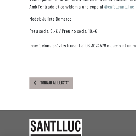
Amb l'entrada et convidem a una copa al
@cafe_sant_lluc
Model: Julieta Demarco
Preu socis: 8.-€ / Preu no socis: 10.-€
Inscripcions prèvies trucant al 93 3024579 o escrivint un m
TORNAR AL LLISTAT