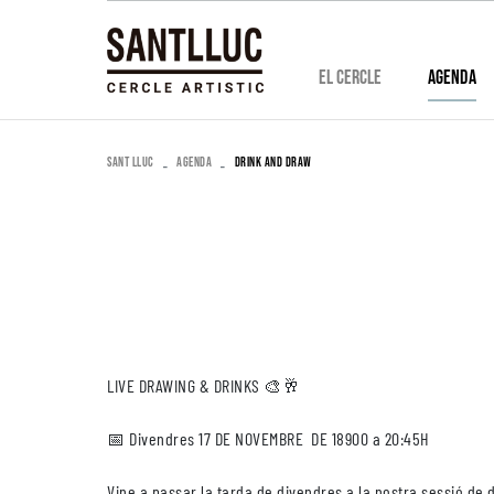
EL CERCLE
AGENDA
SANT LLUC
AGENDA
DRINK AND DRAW
LIVE DRAWING & DRINKS 🎨🥂
📅 Divendres 17 DE NOVEMBRE DE 18900 a 20:45H
Vine a passar la tarda de divendres a la nostra sessió de