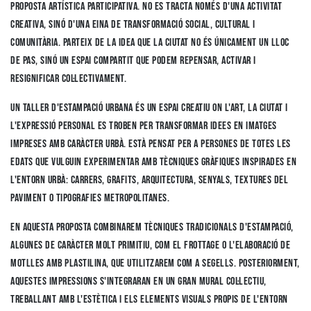
proposta artística participativa. No es tracta només d'una activitat
creativa, sinó d'una eina de transformació social, cultural i
comunitària. Parteix de la idea que la ciutat no és únicament un lloc
de pas, sinó un espai compartit que podem repensar, activar i
resignificar col·lectivament.
Un taller d'estampació urbana és un espai creatiu on l'art, la ciutat i
l'expressió personal es troben per transformar idees en imatges
impreses amb caràcter urbà. Està pensat per a persones de totes les
edats que vulguin experimentar amb tècniques gràfiques inspirades en
l'entorn urbà: carrers, grafits, arquitectura, senyals, textures del
paviment o tipografies metropolitanes.
En aquesta proposta combinarem tècniques tradicionals d'estampació,
algunes de caràcter molt primitiu, com el frottage o l'elaboració de
motlles amb plastilina, que utilitzarem com a segells. Posteriorment,
aquestes impressions s'integraran en un gran mural col·lectiu,
treballant amb l'estètica i els elements visuals propis de l'entorn