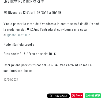
LIVE DRAWING & DRINKS 🎨🥂
📅 Divendres 12 d'abril DE 18:45 a 20:45H
Vine a passar la tarda de divendres a la nostra sessió de dibuix amb
la model en viu. ❤🎨Amb l'entrada et convidem a una copa
al
@cafe_sant_lluc
Model: Daniela Lovelle
Preu socis: 8.-€ / Preu no socis: 10.-€
Inscripcions prèvies trucant al 93 3024579 o escrivint un mail a
santlluc@santlluc.cat
12/04/2024
Save
Compartir